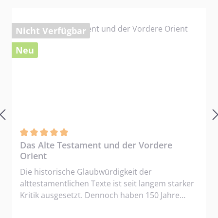
Nicht Verfügbar
Neu
Durchschnittliche Bewertung von 5 von 5 Sternen
Das Alte Testament und der Vordere
Orient
Die historische Glaubwürdigkeit der
alttestamentlichen Texte ist seit langem starker
Kritik ausgesetzt. Dennoch haben 150 Jahre
intensiver archäologischer Forschung im Alten