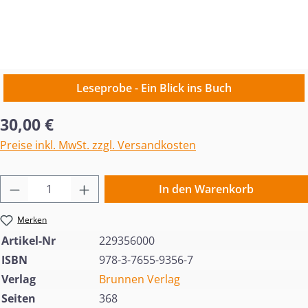
Leseprobe - Ein Blick ins Buch
Regulärer Preis:
30,00 €
Preise inkl. MwSt. zzgl. Versandkosten
Produkt Anzahl: Gib den gewünschten Wert 
In den Warenkorb
Merken
Artikel-Nr
229356000
ISBN
978-3-7655-9356-7
Verlag
Brunnen Verlag
Seiten
368