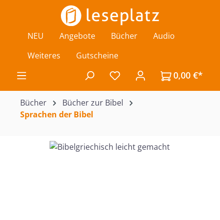
Zum Hauptinhalt springen
NEU
Angebote
Bücher
Audio
Weiteres
Gutscheine
0,00 €*
Du hast 0 Produkte auf de
Bücher
Bücher zur Bibel
Sprachen der Bibel
Bildergalerie überspringen