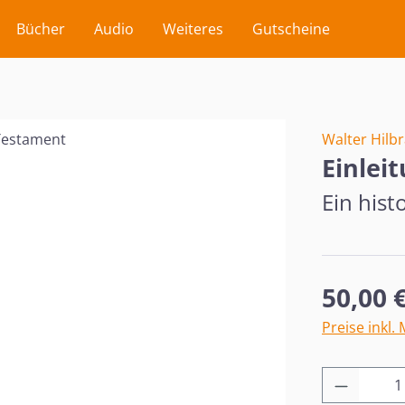
Bücher
Audio
Weiteres
Gutscheine
Walter Hilb
Einlei
Ein hist
Regulärer Pr
50,00 
Preise inkl.
Produkt