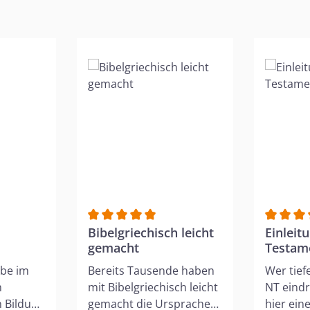
Durchschnittliche Bewertung von 5 von 5 
Bibelgriechisch leicht
Durchsch
Einleit
gemacht
Testam
ube im
Bereits Tausende haben
Wer tief
m
mit Bibelgriechisch leicht
NT eindr
n Bildung
gemacht die Ursprache
hier ein