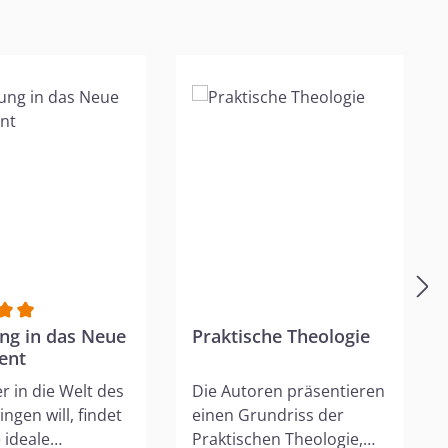
Sternen
nittliche Bewertung von 5 von 5 Sternen
ung in das Neue
Praktische Theologie
ent
er in die Welt des
Die Autoren präsentieren
ingen will, findet
einen Grundriss der
e ideale
Praktischen Theologie,