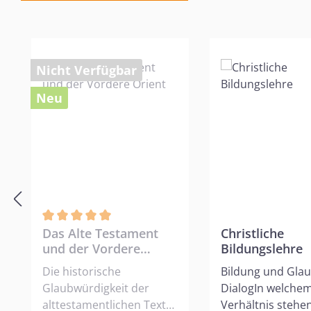
Produktgalerie überspringen
Nicht Verfügbar
Neu
Durchschnittliche Bewertung von 5 von 5 Sternen
Das Alte Testament
Christliche
und der Vordere
Bildungslehre
Orient
Die historische
Bildung und Gla
Glaubwürdigkeit der
DialogIn welche
alttestamentlichen Texte
Verhältnis stehe