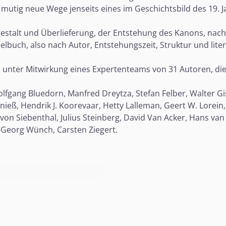
z mutig neue Wege jenseits eines im Geschichtsbild des 19.
tgestalt und Überlieferung, der Entstehung des Kanons, na
lbuch, also nach Autor, Entstehungszeit, Struktur und liter
en unter Mitwirkung eines Expertenteams von 31 Autoren, die
fgang Bluedorn, Manfred Dreytza, Stefan Felber, Walter Gi
ieß, Hendrik J. Koorevaar, Hetty Lalleman, Geert W. Lorein, 
 von Siebenthal, Julius Steinberg, David Van Acker, Hans van
-Georg Wünch, Carsten Ziegert.