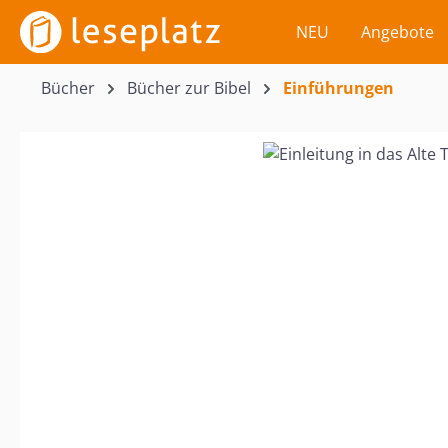
m Hauptinhalt springen
Zur Suche springen
Zur Hauptnavigation springen
NEU
Angebote
Bücher
Bücher zur Bibel
Einführungen
Bildergalerie überspringen