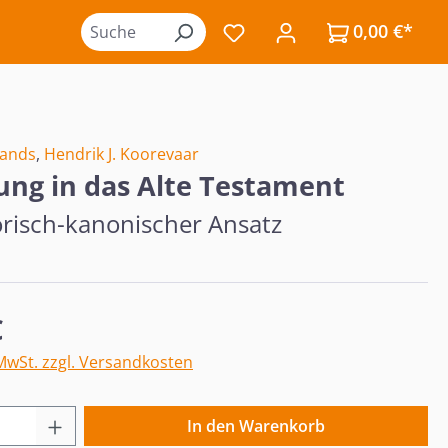
0,00 €*
Du hast 0 Produkte auf de
rands
,
Hendrik J. Koorevaar
tung in das Alte Testament
orisch-kanonischer Ansatz
eis:
€
 MwSt. zzgl. Versandkosten
 Anzahl: Gib den gewünschten Wert ein o
In den Warenkorb