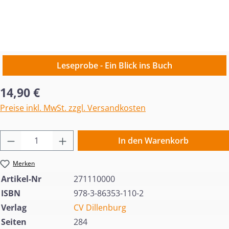
Leseprobe - Ein Blick ins Buch
Regulärer Preis:
14,90 €
Preise inkl. MwSt. zzgl. Versandkosten
Produkt Anzahl: Gib den gewünschten Wert 
In den Warenkorb
Merken
Artikel-Nr
271110000
ISBN
978-3-86353-110-2
Verlag
CV Dillenburg
Seiten
284