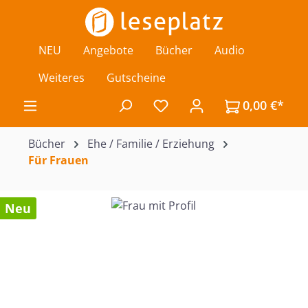
Zum Hauptinhalt springen
NEU
Angebote
Bücher
Audio
Weiteres
Gutscheine
0,00 €*
Du hast 0 Produkte auf de
Bücher
Ehe / Familie / Erziehung
Für Frauen
Bildergalerie überspringen
Neu