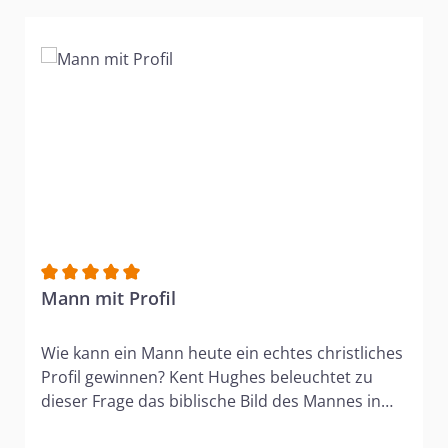
Durchschnittliche Bewertung von 5 von 5 Sternen
Mann mit Profil
Wie kann ein Mann heute ein echtes christliches
Profil gewinnen? Kent Hughes beleuchtet zu
dieser Frage das biblische Bild des Mannes in
seinen verschiedenen Spannungsfeldern: