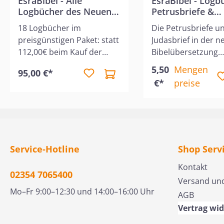
EsraBibel - Alle
EsraBibel - Logb
Logbücher des Neuen
Petrusbriefe &
Testaments
Judasbrief
18 Logbücher im
Die Petrusbriefe u
preisgünstigen Paket: statt
Judasbrief in der 
112,00€ beim Kauf der
Bibelübersetzung
einzelnen Titel nun für
"EsraBibel". EBTC a
5,50
Mengen
95,00 €*
95,00€ !! Die Übersetzung
in Kooperation mit
€*
preise
des Neuen Testaments der
einer neuen deuts
EsraBibel ist nun
Bibelübersetzung, 
abgeschlossen! Zu diesem
Namen EsraBibel tr
Anlass bieten wir die 18
abgekürzt ESB. Die
Logbücher des NT nun als
Übersetzung will si
Set und zu einem
auszeichnen durch
Service-Hotline
Shop Serv
attraktiven Preis an.EBTC
Sprachgenauigkeit 
Kontakt
arbeitet in Kooperation
Sichtbarkeit der
02354 7065400
Versand un
mit CLV an einer neuen
relevanten sprachl
Mo–Fr 9:00–12:30 und 14:00–16:00 Uhr
AGB
deutschen
Eigenheiten in den
Bibelübersetzung, die den
Ursprachen im de
Vertrag wi
Namen EsraBibel trägt,
Text (Satzbau,