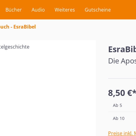
Bücher
Audio
Weiteres
Gutscheine
uch - EsraBibel
EsraBi
Die Apo
8,50 €
Ab
5
Ab
10
Preise inkl.