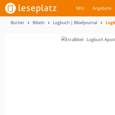
m Hauptinhalt springen
Zur Suche springen
Zur Hauptnavigation springen
NEU
Angebote
Bücher
Bibeln
Logbuch | Bibeljournal
Logb
Bildergalerie überspringen