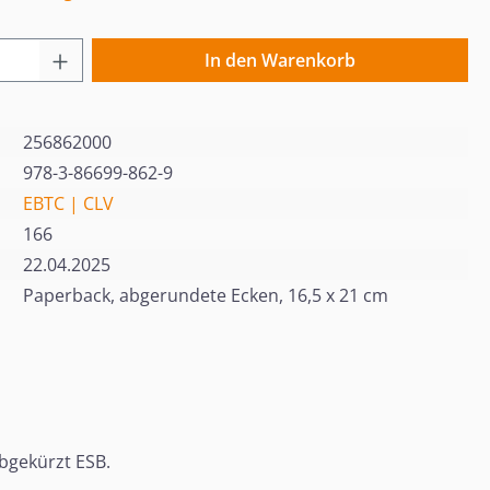
 Anzahl: Gib den gewünschten Wert ein o
In den Warenkorb
256862000
978-3-86699-862-9
EBTC | CLV
166
22.04.2025
Paperback, abgerundete Ecken, 16,5 x 21 cm
bgekürzt ESB.