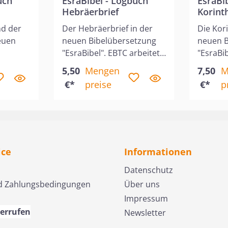
uch
EsraBibel - Logbuch
EsraBi
Hebräerbrief
Korint
nd der
Der Hebräerbrief in der
Die Kor
neuen
neuen Bibelübersetzung
neuen B
"EsraBibel". EBTC arbeitet
"EsraBib
rbeitet
in Kooperation mit CLV an
in Koop
5,50
Mengen
7,50
M
 CLV an
einer neuen deutschen
einer n
€*
preise
€*
p
chen
Bibelübersetzung, die den
Bibelüb
die den
Namen EsraBibel trägt,
Namen E
ägt,
abgekürzt ESB. Diese
abgekür
se
Übersetzung will sich
Überset
ch
auszeichnen durch: • Hohe
auszeic
: • Hohe
Sprachgenauigkeit •
Sprachg
ice
Informationen
•
Sichtbarkeit der
Sichtba
Datenschutz
relevanten sprachlichen
relevan
d Zahlungsbedingungen
Über uns
ichen
Eigenheiten in den
Eigenhe
Impressum
Ursprachen im deutschen
Urspra
utschen
Text (Satzbau,
Text (S
derrufen
Newsletter
Betonungen, Partizipien,
Betonun