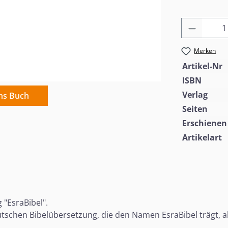
Produkt
Merken
Artikel-Nr
ISBN
Verlag
ins Buch
Seiten
Erschienen
Artikelart
"EsraBibel".
utschen Bibelübersetzung, die den Namen EsraBibel trägt, a