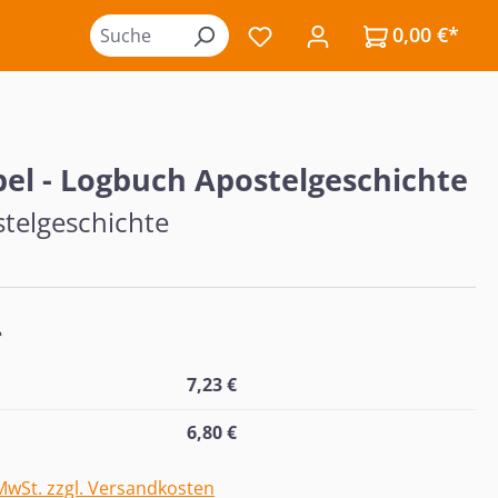
0,00 €*
Du hast 0 Produkte auf de
bel - Logbuch Apostelgeschichte
stelgeschichte
*
7,23 €
6,80 €
 MwSt. zzgl. Versandkosten