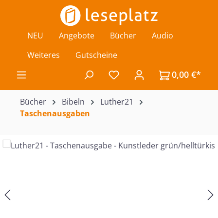
Zum Hauptinhalt springen
NEU
Angebote
Bücher
Audio
Weiteres
Gutscheine
0,00 €*
Du hast 0 Produkte auf de
Bücher
Bibeln
Luther21
Taschenausgaben
Bildergalerie überspringen