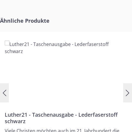
Produktgalerie überspringen
Ähnliche Produkte
Luther21 - Taschenausgabe - Lederfaserstoff
schwarz
Viele Christen möchten auch im 21. Jahrhundert die