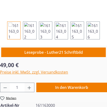
Leseprobe - Luther21 Schriftbild
Regulärer Preis:
49,00 €
Preise inkl. MwSt. zzgl. Versandkosten
Produkt Anzahl: Gib den gewünschten Wert 
In den Warenkorb
Merken
Artikel-Nr
161163000