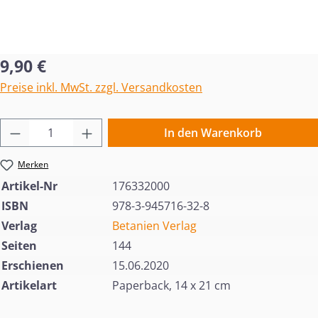
Regulärer Preis:
9,90 €
Preise inkl. MwSt. zzgl. Versandkosten
Produkt Anzahl: Gib den gewünschten Wert 
In den Warenkorb
Merken
Artikel-Nr
176332000
ISBN
978-3-945716-32-8
Verlag
Betanien Verlag
Seiten
144
Erschienen
15.06.2020
Artikelart
Paperback, 14 x 21 cm