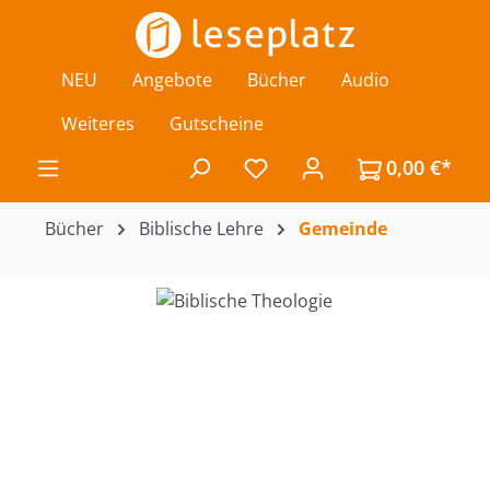
Zum Hauptinhalt springen
NEU
Angebote
Bücher
Audio
Weiteres
Gutscheine
0,00 €*
Du hast 0 Produkte auf de
Bücher
Biblische Lehre
Gemeinde
Bildergalerie überspringen