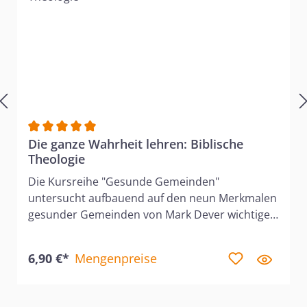
Durchschnittliche Bewertung von 5 von 5 Sternen
Die ganze Wahrheit lehren: Biblische
Theologie
Die Kursreihe "Gesunde Gemeinden"
untersucht aufbauend auf den neun Merkmalen
gesunder Gemeinden von Mark Dever wichtige
Eigenschaften von Kirchengemeinden und leitet
Christen darin an, diese in ihren Gemeinden vor
6,90 €*
Mengenpreise
Ort auszuleben. Alle Kurse führen anhand der
relevanten Bibeltexte induktiv zu den
Hauptaussagen und eignen sich dadurch für