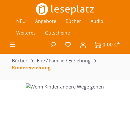
Zum Hauptinhalt springen
NEU
Angebote
Bücher
Audio
Weiteres
Gutscheine
0,00 €*
Du hast 0 Produkte auf de
Bücher
Ehe / Familie / Erziehung
Kindererziehung
Bildergalerie überspringen