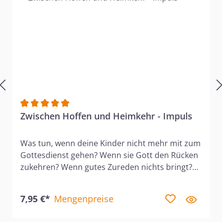
Durchschnittliche Bewertung von 5 von 5 Sternen
Zwischen Hoffen und Heimkehr - Impuls
Was tun, wenn deine Kinder nicht mehr mit zum
Gottesdienst gehen? Wenn sie Gott den Rücken
zukehren? Wenn gutes Zureden nichts bringt?
Dann ist dieser Kurs für dich. Nicola Vollkommer
zeigt anhand biblischer Beispiele und
7,95 €*
Mengenpreise
persönlicher Erfahrungen, wie Kinder sich oft
andere Wege als ihre Eltern suchen. Sie gibt