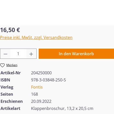
Regulärer Preis:
16,50 €
Preise inkl. MwSt. zzgl. Versandkosten
Produkt Anzahl: Gib den gewünschten Wert 
In den Warenkorb
Merken
Artikel-Nr
204250000
ISBN
978-3-03848-250-5
Verlag
Fontis
Seiten
168
Erschienen
20.09.2022
Artikelart
Klappenbroschur, 13,2 x 20,5 cm