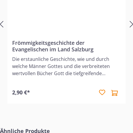
Frömmigkeitsgeschichte der
Evangelischen im Land Salzburg
Die erstaunliche Geschichte, wie und durch
welche Männer Gottes und die verbreiteten
wertvollen Bücher Gott die tiefgreifende
Erweckung im Salzburger Land bewirkt hat und
wie sich die erweckliche Literatur das auf das
2,90 €*
geistliche Leben der Emigranten ausgewirkt hat.
Produktgalerie überspringen
Ähnliche Produkte