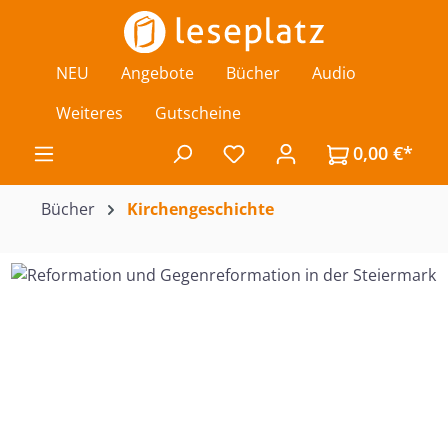
Zum Hauptinhalt springen
NEU
Angebote
Bücher
Audio
Weiteres
Gutscheine
0,00 €*
Du hast 0 Produkte auf de
Bücher
Kirchengeschichte
Bildergalerie überspringen