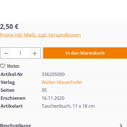
Regulärer Preis:
2,50 €
Preise inkl. MwSt. zzgl. Versandkosten
Produkt Anzahl: Gib den gewünschten Wert 
In den Warenkorb
Merken
Artikel-Nr
336205000
Verlag
Walter Mauerhofer
Seiten
95
Erschienen
16.11.2020
Artikelart
Taschenbuch, 11 x 18 cm
Beschreibung