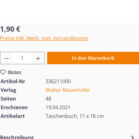
Regulärer Preis:
1,90 €
Preise inkl. MwSt. zzgl. Versandkosten
Produkt Anzahl: Gib den gewünschten Wert 
In den Warenkorb
Merken
Artikel-Nr
336211000
Verlag
Walter Mauerhofer
Seiten
48
Erschienen
19.04.2021
Artikelart
Taschenbuch, 11 x 18 cm
Beschreibung