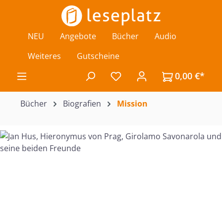
Zum Hauptinhalt springen
NEU
Angebote
Bücher
Audio
Weiteres
Gutscheine
0,00 €*
Du hast 0 Produkte auf de
Bücher
Biografien
Mission
Bildergalerie überspringen