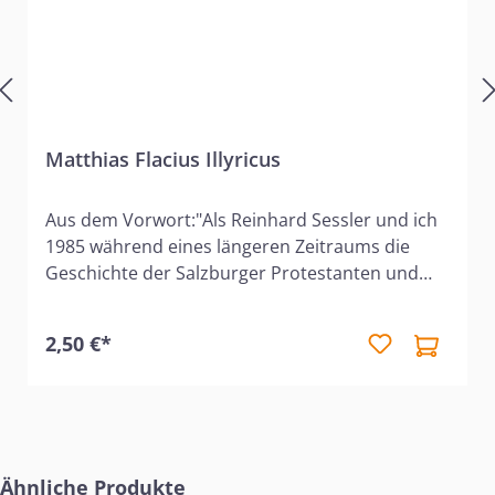
Matthias Flacius Illyricus
Aus dem Vorwort:"Als Reinhard Sessler und ich
1985 während eines längeren Zeitraums die
Geschichte der Salzburger Protestanten und
ihre Vertreibung in den Jahren 1731/32
erforschten, entdeckte ich unter den vielen
2,50 €*
historischen Schriften den Namen Matthias
Flacius Illyricus. Leider konnte ich damals kaum
genügend historisches Material zu dieser
Persönlichkeit finden. Als ich mich 2021 wieder
intensiv mit der Geschichte der Reformation
Produktgalerie überspringen
beschäftigte, fand ich wertvolles historisches
Ähnliche Produkte