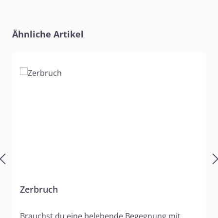
Produktgalerie überspringen
Ähnliche Artikel
Zerbruch
Brauchst du eine belebende Begegnung mit