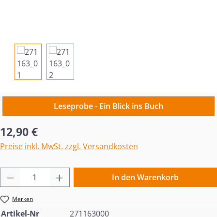
Leseprobe - Ein Blick ins Buch
Regulärer Preis:
12,90 €
Preise inkl. MwSt. zzgl. Versandkosten
Produkt Anzahl: Gib den gewünschten Wert 
In den Warenkorb
Merken
Artikel-Nr
271163000