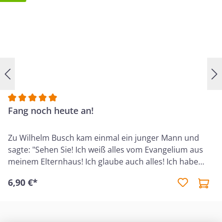
Stell dir vor, alle Frauen – von älteren Frauen bis
zu jungen Mädchen – würden gemeinsam sein
verwandelndes Evangelium leben.
Durchschnittliche Bewertung von 5 von 5 Sternen
Fang noch heute an!
Zu Wilhelm Busch kam einmal ein junger Mann und
sagte: "Sehen Sie! Ich weiß alles vom Evangelium aus
meinem Elternhaus! Ich glaube auch alles! Ich habe
keine Zweifel, dass das Neue Testament die lautere
6,90 €*
Wahrheit bezeugt. Aber – ich bin tot. Es lässt mich das
alles eiskalt. Das Evangelium bewegt nichts in mir.
Vielleicht habe ich von Jugend auf zu viel davon gehört.
Ich weiß es nicht. Jedenfalls – ich möchte, ich könnte