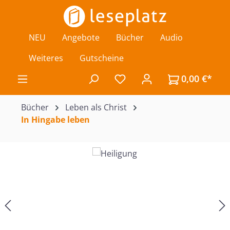
Zum Hauptinhalt springen
NEU
Angebote
Bücher
Audio
Weiteres
Gutscheine
0,00 €*
Du hast 0 Produkte auf de
Bücher
Leben als Christ
In Hingabe leben
Bildergalerie überspringen