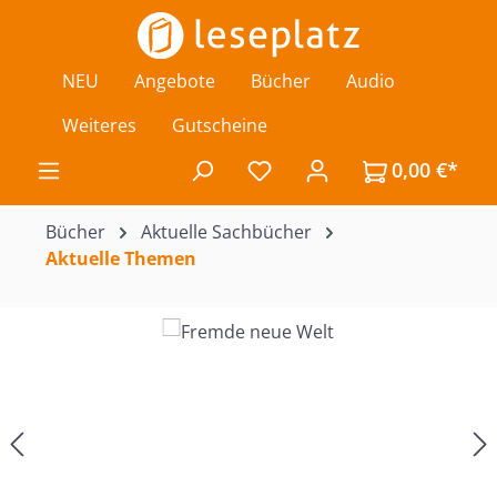
Zum Hauptinhalt springen
NEU
Angebote
Bücher
Audio
Weiteres
Gutscheine
0,00 €*
Du hast 0 Produkte auf de
Bücher
Aktuelle Sachbücher
Aktuelle Themen
Bildergalerie überspringen