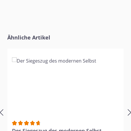
Produktgalerie überspringen
Ähnliche Artikel
Durchschnittliche Bewertung von 4.83 von 5 Sternen
Der Siegeszug des modernen Selbst