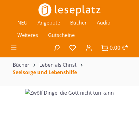
Zum Hauptinhalt springen
NEU
Angebote
Bücher
Audio
Weiteres
Gutscheine
0,00 €*
Du hast 0 Produkte auf de
Bücher
Leben als Christ
Seelsorge und Lebenshilfe
Bildergalerie überspringen