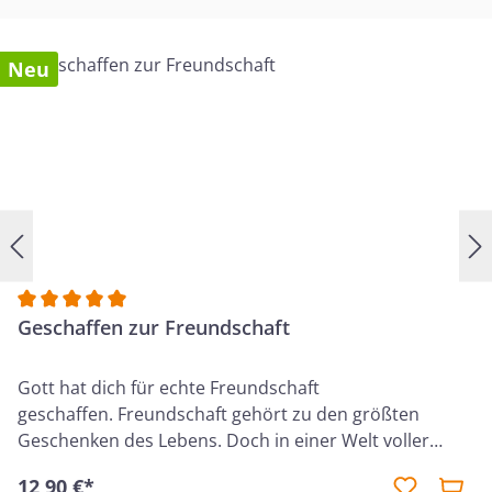
Neu
Durchschnittliche Bewertung von 5 von 5 Sternen
Geschaffen zur Freundschaft
Gott hat dich für echte Freundschaft
geschaffen. Freundschaft gehört zu den größten
Geschenken des Lebens. Doch in einer Welt voller
Hektik, Ablenkung und oberflächlicher Kontakte bleibt
12,90 €*