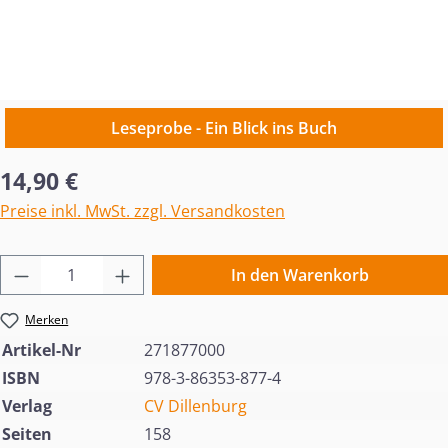
Leseprobe - Ein Blick ins Buch
Regulärer Preis:
14,90 €
Preise inkl. MwSt. zzgl. Versandkosten
Produkt Anzahl: Gib den gewünschten Wert 
In den Warenkorb
Merken
Artikel-Nr
271877000
ISBN
978-3-86353-877-4
Verlag
CV Dillenburg
Seiten
158