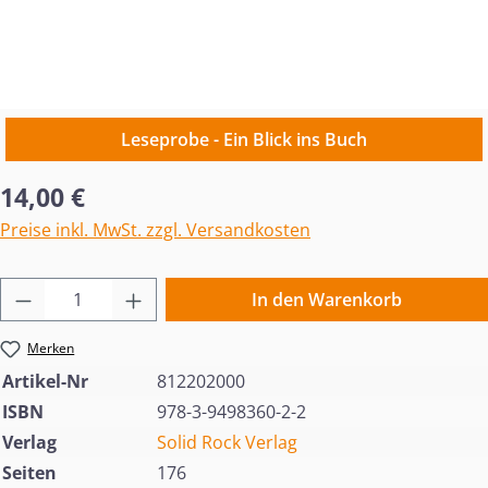
Leseprobe - Ein Blick ins Buch
Regulärer Preis:
14,00 €
Preise inkl. MwSt. zzgl. Versandkosten
Produkt Anzahl: Gib den gewünschten Wert 
In den Warenkorb
Merken
Artikel-Nr
812202000
ISBN
978-3-9498360-2-2
Verlag
Solid Rock Verlag
Seiten
176