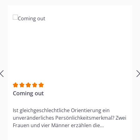
Durchschnittliche Bewertung von 5 von 5 Sternen
Coming out
Ist gleichgeschlechtliche Orientierung ein
unveränderliches Persönlichkeitsmerkmal? Zwei
Frauen und vier Männer erzählen die
Geschichte ihrer Wandlung. Ihre homophile