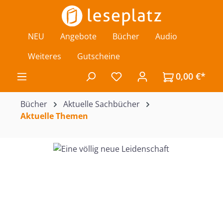
Zum Hauptinhalt springen
NEU
Angebote
Bücher
Audio
Weiteres
Gutscheine
0,00 €*
Du hast 0 Produkte auf de
Bücher
Aktuelle Sachbücher
Aktuelle Themen
Bildergalerie überspringen